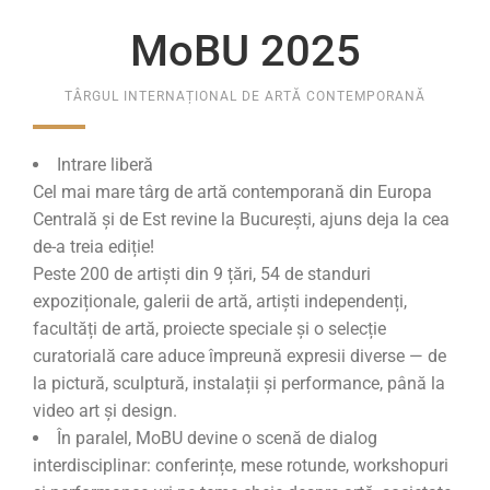
MoBU 2025
TÂRGUL INTERNAȚIONAL DE ARTĂ CONTEMPORANĂ
Intrare liberă
Cel mai mare târg de artă contemporană din Europa
Centrală și de Est revine la București, ajuns deja la cea
de-a treia ediție!
Peste 200 de artiști din 9 țări, 54 de standuri
expoziționale, galerii de artă, artiști independenți,
facultăți de artă, proiecte speciale și o selecție
curatorială care aduce împreună expresii diverse — de
la pictură, sculptură, instalații și performance, până la
video art și design.
În paralel, MoBU devine o scenă de dialog
interdisciplinar: conferințe, mese rotunde, workshopuri